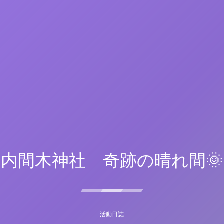
内間木神社 奇跡の晴れ間🌞
活動日誌