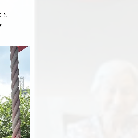
くと
が！