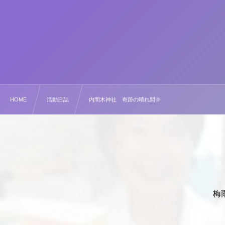
HOME
活動日誌
内間木神社 奇跡の晴れ間🌞
梅