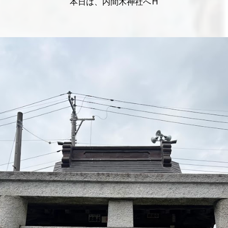
本日は、内間木神社へ⛩️